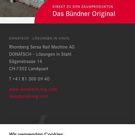
DIREKT ZU DEN ZAUNPRODUKTEN
Das Bündner Original
DONATSCH - LÖSUNGEN IN STAHL
Rhomberg Sersa Rail Machine AG
DONATSCH – Lösungen in Stahl
Sägenstrasse 14
CH-7302 Landquart
T +41 81 300 09 40
www.donatsch.rsrg.com
donatsch@rsrg.com
Wir verwenden Cookies