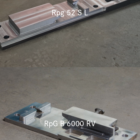
Rpg 52 S L
RpG B 6000 RV