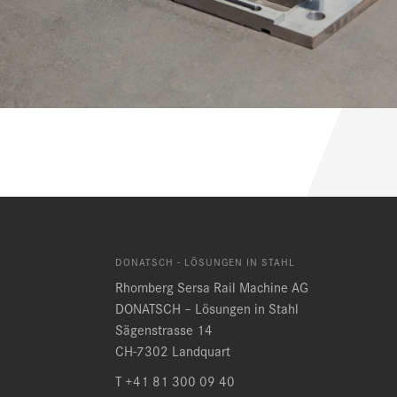
DONATSCH - LÖSUNGEN IN STAHL
Rhomberg Sersa Rail Machine AG
DONATSCH – Lösungen in Stahl
Sägenstrasse 14
CH-7302 Landquart
T +41 81 300 09 40